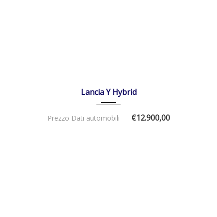
28/02/2023
Manua...
17500
DISPONIBILE
Lancia Y Hybrid
€12.900,00
Prezzo Dati automobili