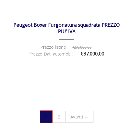
30/12/2025
Manua...
IN ARRIVO
Peugeot Boxer Furgonatura squadrata PREZZO
PIU’ IVA
Prezzo listino
€50.800,00
€37.000,00
Prezzo Dati automobili
1
2
Avanti →