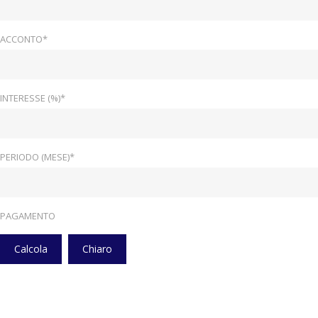
ACCONTO*
INTERESSE (%)*
PERIODO (MESE)*
PAGAMENTO
Calcola
Chiaro
Home
Veicoli
Clima Manuale