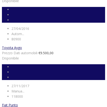
Disponibile
27/04/2016
Autom...
80900
Toyota Aygo
Prezzo Dati automobili
€9.500,00
Disponibile
27/11/2017
Manua...
118000
Fiat Punto