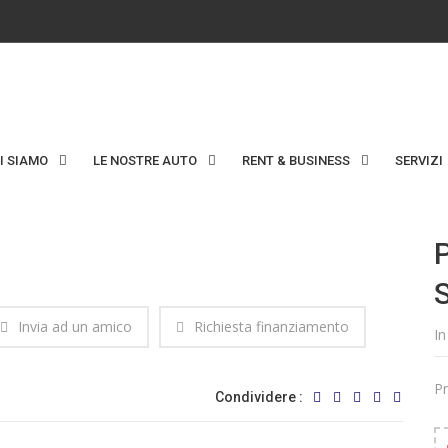
I SIAMO
LE NOSTRE AUTO
RENT & BUSINESS
SERVIZI
S
Invia ad un amico
Richiesta finanziamento
In
Pr
Condividere :