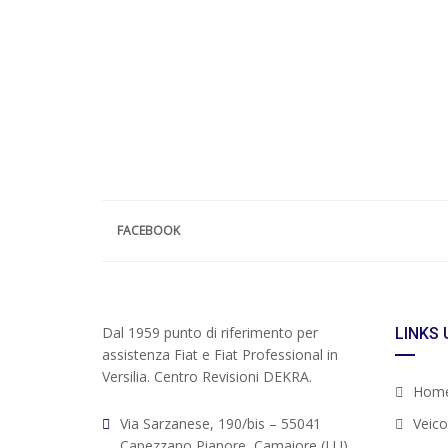
FACEBOOK
Dal 1959 punto di riferimento per
LINKS 
assistenza Fiat e Fiat Professional in
Versilia. Centro Revisioni DEKRA.
Hom
Via Sarzanese, 190/bis – 55041
Veicol
Capezzano Pianore, Camaiore (LU)