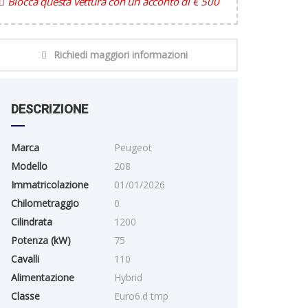
Blocca questa vettura con un acconto di € 500
Richiedi maggiori informazioni
DESCRIZIONE
Marca
Peugeot
Modello
208
Immatricolazione
01/01/2026
Chilometraggio
0
Cilindrata
1200
Potenza (kW)
75
Cavalli
110
Alimentazione
Hybrid
Classe
Euro6.d tmp