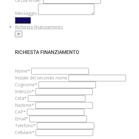
La tua email*
Messaggio
INVIA
Richiesta finanziamento
×
RICHIESTA FINANZIAMENTO
Nome*
Iniziale del secondo nome
Cognome*
Indirizzo*
Città*
Nazione*
CAP*
Email*
Telefono*
Cellulare*