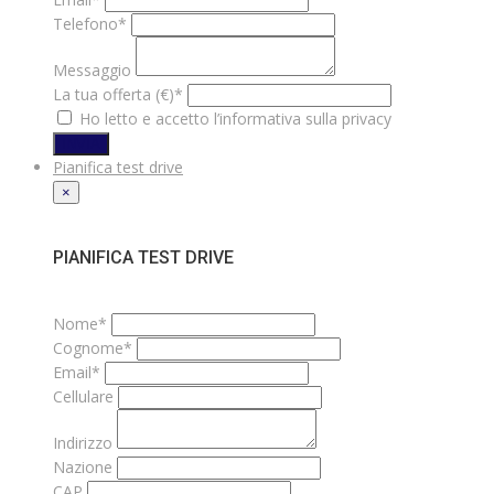
Telefono*
Messaggio
La tua offerta (€)*
Ho letto e accetto l’informativa sulla privacy
INVIA
Pianifica test drive
×
PIANIFICA TEST DRIVE
Nome*
Cognome*
Email*
Cellulare
Indirizzo
Nazione
CAP