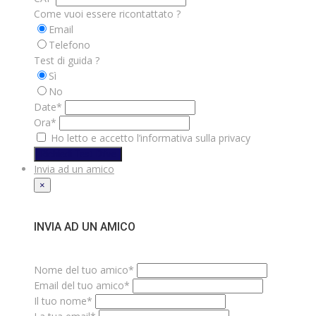
Come vuoi essere ricontattato ?
Email
Telefono
Test di guida ?
Sì
No
Date*
Ora*
Ho letto e accetto l’informativa sulla privacy
Richiedi Test Drive
Invia ad un amico
×
INVIA AD UN AMICO
Nome del tuo amico*
Email del tuo amico*
Il tuo nome*