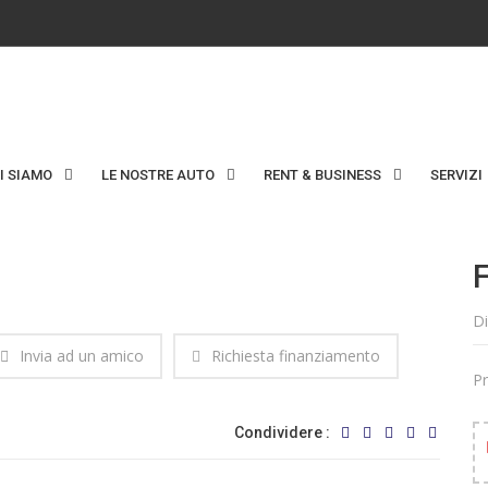
I SIAMO
LE NOSTRE AUTO
RENT & BUSINESS
SERVIZI
Di
Invia ad un amico
Richiesta finanziamento
Pr
Condividere :