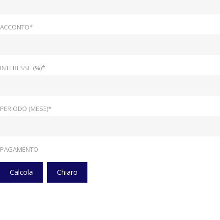
ACCONTO*
INTERESSE (%)*
PERIODO (MESE)*
PAGAMENTO
Calcola
Chiaro
Home
Veicoli
Cerchi In Lega