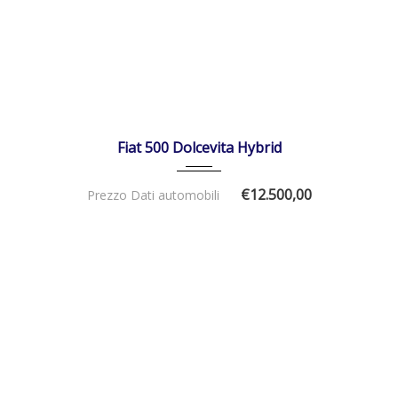
28/06/2021
Manua...
38000
DISPONIBILE
Fiat 500 Dolcevita Hybrid
€12.500,00
Prezzo Dati automobili