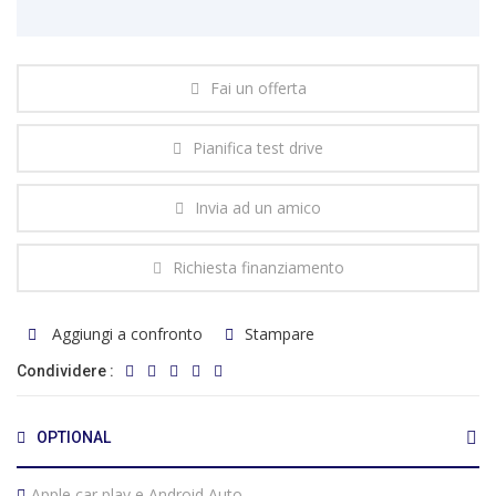
Fai un offerta
Pianifica test drive
Invia ad un amico
Richiesta finanziamento
Aggiungi a confronto
Stampare
Condividere :
OPTIONAL
Apple car play e Android Auto