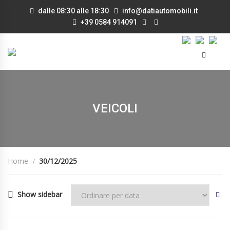
dalle 08:30 alle 18:30
info@datiautomobili.it
+39 0584 914091
VEICOLI
Home
30/12/2025
Show sidebar
30/12/2025
Manua...
IN ARRIVO