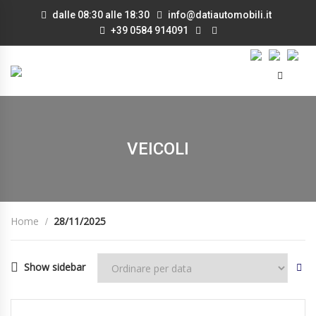
dalle 08:30 alle 18:30
info@datiautomobili.it
+39 0584 914091
VEICOLI
Home
28/11/2025
Show sidebar
28/11/2025
Autom...
DISPONIBILE