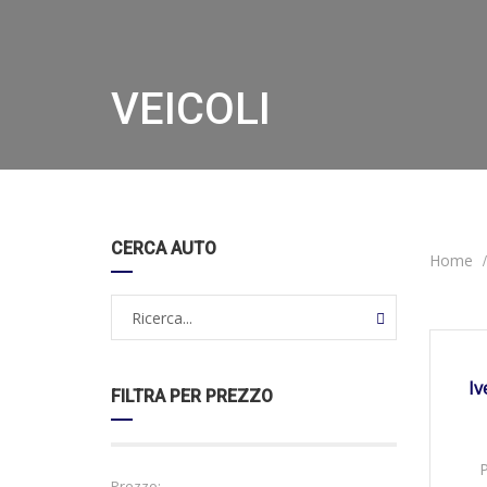
VEICOLI
CERCA AUTO
Home
26/0
DISPO
Iv
FILTRA PER PREZZO
Prezzo: