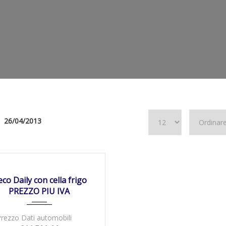
26/04/2013
4/2013
Manua...
373000
NIBILE
eco Daily con cella frigo
PREZZO PIU IVA
Prezzo Dati automobili