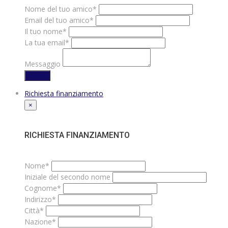
Nome del tuo amico*
Email del tuo amico*
Il tuo nome*
La tua email*
Messaggio
INVIA
Richiesta finanziamento
×
RICHIESTA FINANZIAMENTO
Nome*
Iniziale del secondo nome
Cognome*
Indirizzo*
Città*
Nazione*