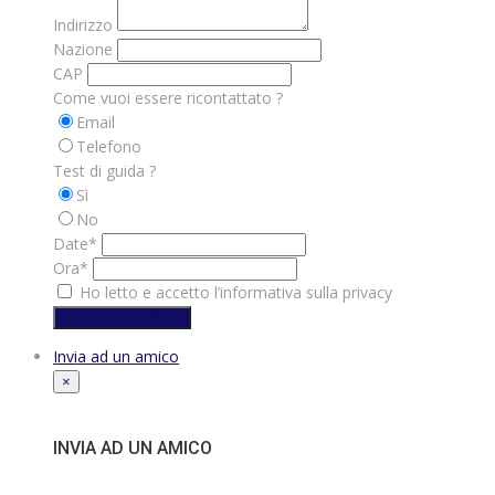
Indirizzo
Nazione
CAP
Come vuoi essere ricontattato ?
Email
Telefono
Test di guida ?
Sì
No
Date*
Ora*
Ho letto e accetto l’informativa sulla privacy
Richiedi Test Drive
Invia ad un amico
×
INVIA AD UN AMICO