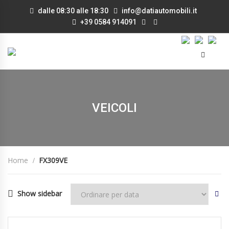
dalle 08:30 alle 18:30
info@datiautomobili.it
+39 0584 914091
VEICOLI
Home
FX309VE
Show sidebar
30/09/2019
Manua...
27600
DISPONIBILE