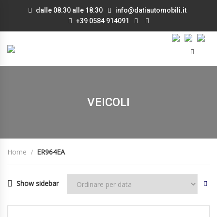
dalle 08:30 alle 18:30
info@datiautomobili.it
+39 0584 914091
VEICOLI
Home
ER964EA
Show sidebar
26/04/2013
Manua...
373000
DISPONIBILE