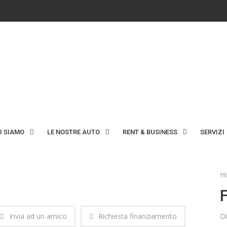
I SIAMO
LE NOSTRE AUTO
RENT & BUSINESS
SERVIZI
H
Invia ad un amico
Richiesta finanziamento
Di