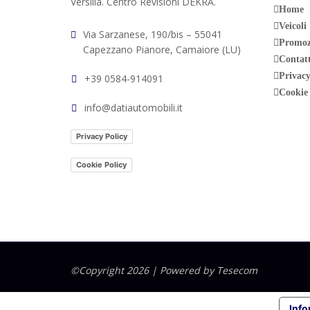
Versilia. Centro Revisioni DEKRA.
Home
Veicoli
Via Sarzanese, 190/bis – 55041
Promoz
Capezzano Pianore, Camaiore (LU)
Contatt
Privacy
+39 0584-914091
Cookie 
info@datiautomobili.it
Privacy Policy
Cookie Policy
©Copyright 2026 | Powered by
Tesecom
Info