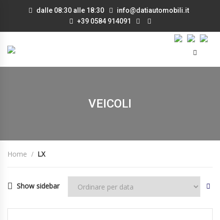
dalle 08:30 alle 18:30
info@datiautomobili.it
+39 0584 914091
VEICOLI
Home
LX
Show sidebar
25/08/25
Autom...
DISPONIBILE