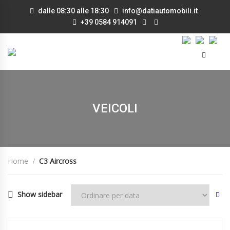
dalle 08:30 alle 18:30
info@datiautomobili.it
+39 0584 914091
VEICOLI
Home
C3 Aircross
Show sidebar
29/04/2021
Manua...
41000
DISPONIBILE