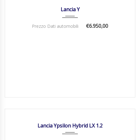
31/05/2013
Manua...
77000
Lancia Y
€6.950,00
Prezzo Dati automobili
25/08/25
Autom...
DISPONIBILE
Lancia Ypsilon Hybrid LX 1.2