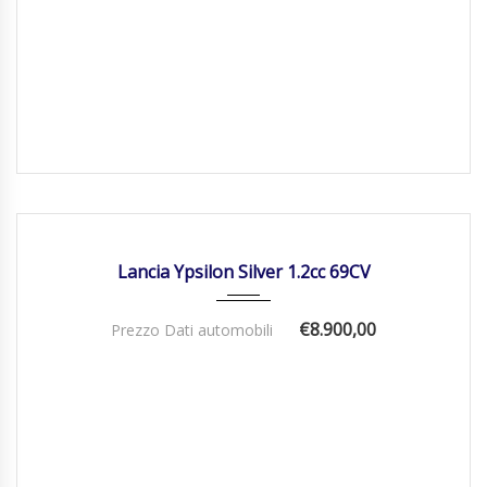
31/08/2017
Manua...
75000
DISPONIBILE
Lancia Ypsilon Silver 1.2cc 69CV
€8.900,00
Prezzo Dati automobili