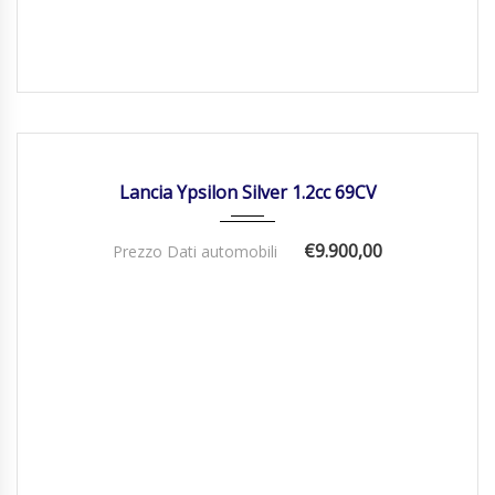
26/04/2017
Manua...
15020
DISPONIBILE
Lancia Ypsilon Silver 1.2cc 69CV
€9.900,00
Prezzo Dati automobili