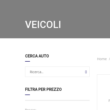
VEICOLI
CERCA AUTO
Home
31/
DISPO
FILTRA PER PREZZO
Prezzo: