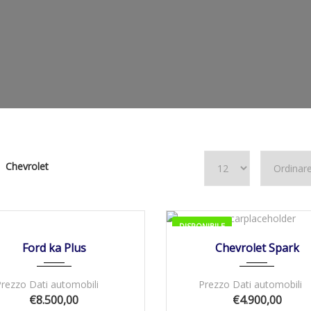
Chevrolet
08/2017
Manua...
74000
NIBILE
DISPONIBILE
09/06/2011
Manua...
Ford ka Plus
Chevrolet Spark
Prezzo Dati automobili
Prezzo Dati automobili
€8.500,00
€4.900,00