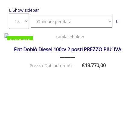
Protezione Sottoscocca Del Motore In Metallo
Show sidebar
DISPONIBILE
01/01/2026
Manua...
Fiat Doblò Diesel 100cv 2 posti PREZZO PIU’ IVA
€18.770,00
Prezzo Dati automobili