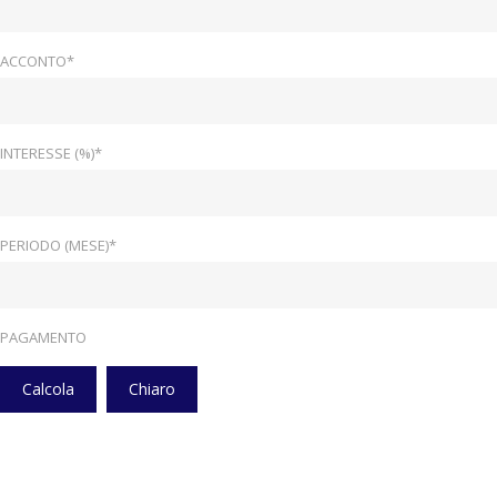
ACCONTO*
INTERESSE (%)*
PERIODO (MESE)*
PAGAMENTO
Calcola
Chiaro
Home
Veicoli
Pneumatici Rinforzati