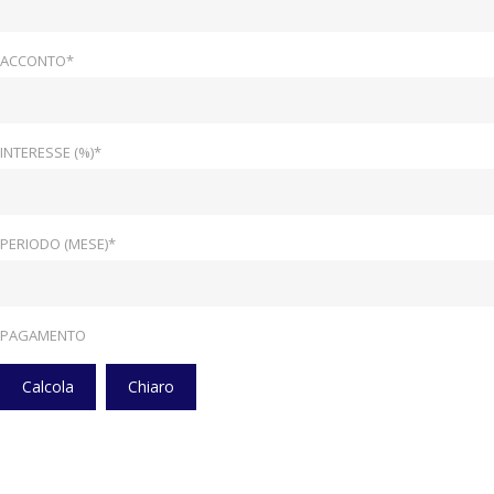
ACCONTO*
INTERESSE (%)*
PERIODO (MESE)*
PAGAMENTO
Calcola
Chiaro
Home
Veicoli
Pedana Sollevatrice