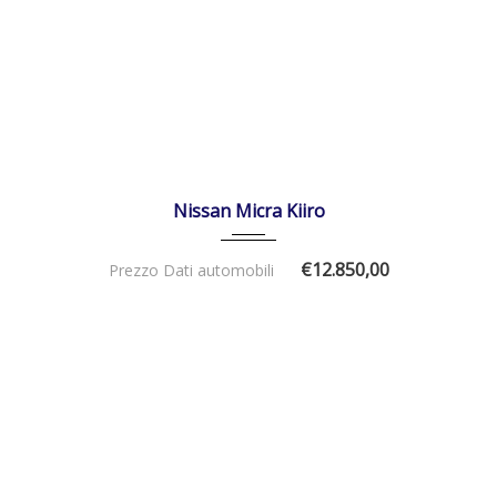
28/03/2022
Manua...
50000
DISPONIBILE
Nissan Micra Kiiro
€12.850,00
Prezzo Dati automobili