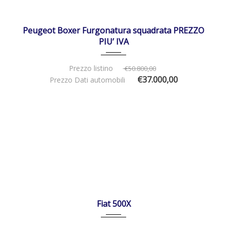
30/12/2025
Manua...
IN ARRIVO
Peugeot Boxer Furgonatura squadrata PREZZO
PIU’ IVA
Prezzo listino
€50.800,00
€37.000,00
Prezzo Dati automobili
06/12/2019
Manua...
53000
DISPONIBILE
Fiat 500X