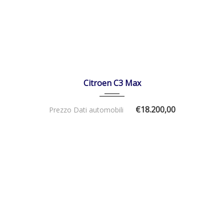
31/01/2025
Manua...
12.647
DISPONIBILE
Citroen C3 Max
€18.200,00
Prezzo Dati automobili