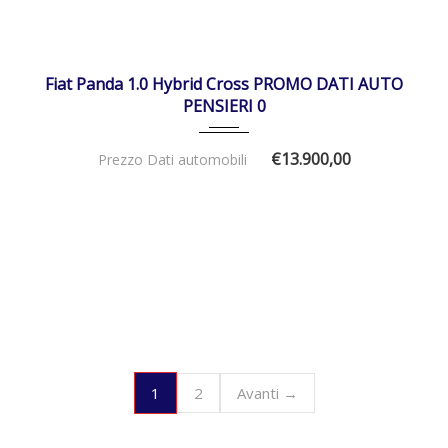
01/02/2024
Manua...
19540
DISPONIBILE
Fiat Panda 1.0 Hybrid Cross PROMO DATI AUTO
PENSIERI 0
€13.900,00
Prezzo Dati automobili
1
2
Avanti →