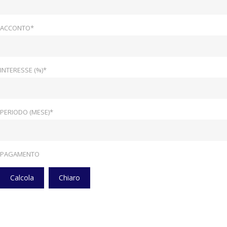
ACCONTO*
INTERESSE (%)*
PERIODO (MESE)*
PAGAMENTO
Calcola
Chiaro
Home
Veicoli
Comandi Al Volante