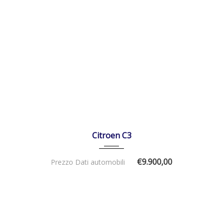
14/02/2017
Manua...
71000
DISPONIBILE
Citroen C3
€9.900,00
Prezzo Dati automobili