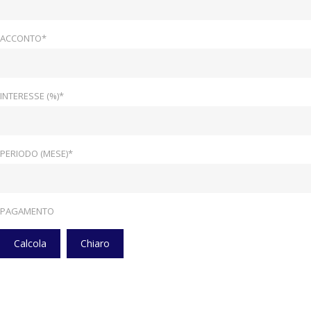
ACCONTO*
INTERESSE (%)*
PERIODO (MESE)*
PAGAMENTO
Calcola
Chiaro
Home
Veicoli
Airbag A Tendina