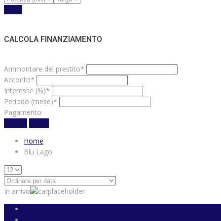
Reset
CALCOLA FINANZIAMENTO
Ammontare del prestito*
Acconto*
Interesse (%)*
Periodo (mese)*
Pagamento
Calcola
chiaro
Home
Blu Lago
In arrivo