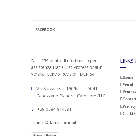
FACEBOOK
Dal 1959 punto di riferimento per
LINKS 
assistenza Fiat e Fiat Professional in
Versilia. Centro Revisioni DEKRA.
Home
Veicoli
Via Sarzanese, 190/bis – 55041
Promoz
Capezzano Pianore, Camaiore (LU)
Contatt
Privacy
+39 0584-914091
Cookie 
info@datiautomobili.it
Privacy Policy