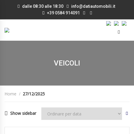
dalle 08:30 alle 18:30
info@datiautomobili.it
+39 0584 914091
VEICOLI
Home
27/12/2025
Show sidebar
27/12/2025
Autom...
DISPONIBILE