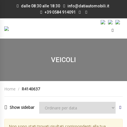
dalle 08:30 alle 18:30
info@datiautomobili.it
+39 0584 914091
VEICOLI
Home
R4140637
Show sidebar
Non sono stati trovati risultati corrispondenti alla tua