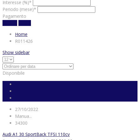
Interesse (%)*
Periodo (mese)*
Pagamento
Calcola
chiaro
Home
R011426
Show sidebar
Disponibile
27/10/2022
Manua...
34300
Audi A1 30 SportBack TFSI 110cv