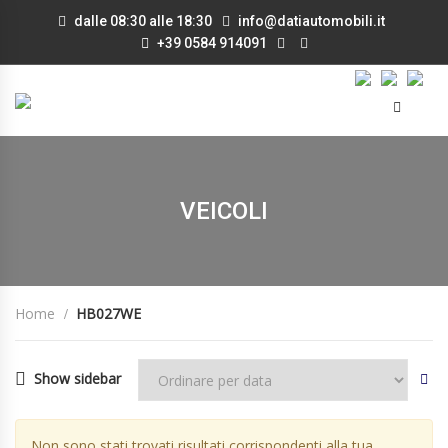
dalle 08:30 alle 18:30
info@datiautomobili.it
+39 0584 914091
VEICOLI
Home
HB027WE
Show sidebar
Non sono stati trovati risultati corrispondenti alla tua