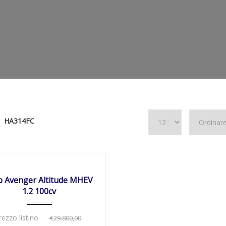
HA314FC
01/03/2025
Autom...
NIBILE
p Avenger Altitude MHEV
1.2 100cv
rezzo listino
€29.800,00