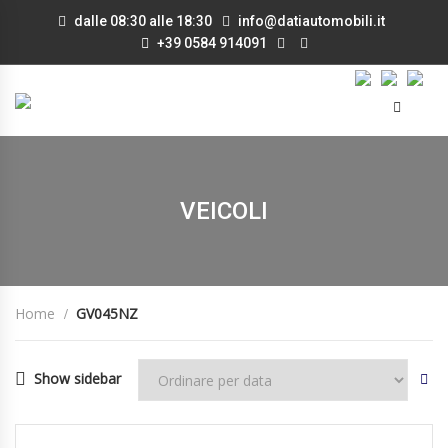
dalle 08:30 alle 18:30
info@datiautomobili.it
+39 0584 914091
VEICOLI
Home
GV045NZ
Show sidebar
27/05/2024
Autom...
13500
DISPONIBILE