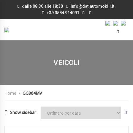
dalle 08:30 alle 18:30
info@datiautomobili.it
+39 0584 914091
VEICOLI
Home
GG864MV
Show sidebar
15/09/2021
Manua...
100000
DISPONIBILE