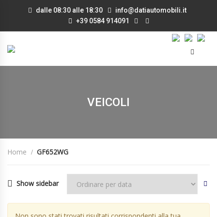
dalle 08:30 alle 18:30
info@datiautomobili.it
+39 0584 914091
VEICOLI
Home
GF652WG
Show sidebar
Non sono stati trovati risultati corrispondenti alla tua