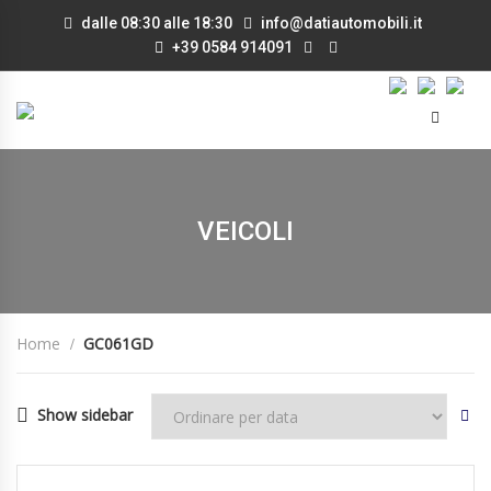
dalle 08:30 alle 18:30
info@datiautomobili.it
+39 0584 914091
VEICOLI
Home
GC061GD
Show sidebar
01/07/2020
Manua...
104000
DISPONIBILE