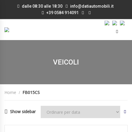
dalle 08:30 alle 18:30
info@datiautomobili.it
+39 0584 914091
VEICOLI
Home
FB015CS
Show sidebar
08/10/2015
Manua...
93000
DISPONIBILE