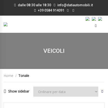
dalle 08:30 alle 18:30
info@datiautomobili.it
+39 0584 914091
VEICOLI
Home
Tonale
Show sidebar
27/05/2024
Autom...
13500
DISPONIBILE