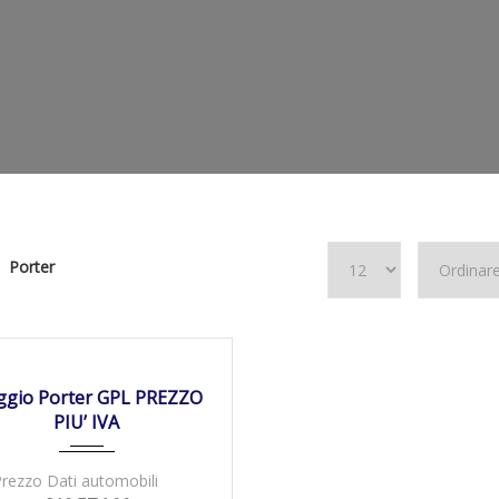
Porter
2/2009
Manua...
180200
NIBILE
ggio Porter GPL PREZZO
PIU’ IVA
Prezzo Dati automobili