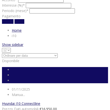
Interesse (%)*
Periodo (mese)*
Pagamento
Calcola
chiaro
Home
i10
Show sidebar
Disponibile
01/11/2025
Manua...
Hyundai I10 Connectline
Prezzo Dati automobili
€16.950,00