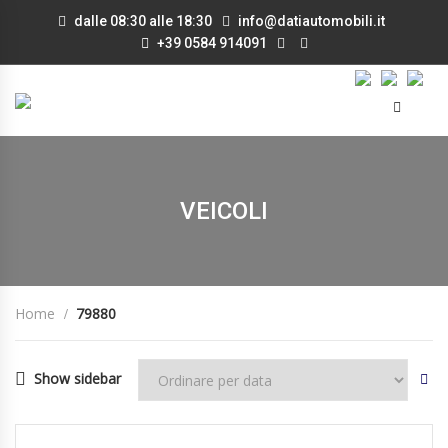
dalle 08:30 alle 18:30
info@datiautomobili.it
+39 0584 914091
VEICOLI
Home
79880
Show sidebar
24/09/2015
Manua...
79880
DISPONIBILE