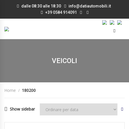
dalle 08:30 alle 18:30
info@datiautomobili.it
+39 0584 914091
VEICOLI
Home
180200
Show sidebar
19/02/2009
Manua...
180200
DISPONIBILE