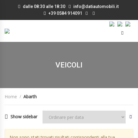
dalle 08:30 alle 18:30
info@datiautomobili.it
+39 0584 914091
VEICOLI
Home
Abarth
Show sidebar
Non sono stati trovati risultati corrispondenti alla tua