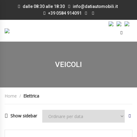
dalle 08:30 alle 18:30
info@datiautomobili.it
+39 0584 914091
VEICOLI
Home
Elettrica
Show sidebar
15/09/2021
Manua...
100000
DISPONIBILE