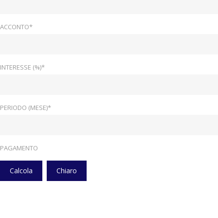
ACCONTO*
INTERESSE (%)*
PERIODO (MESE)*
PAGAMENTO
Calcola
Chiaro
Home
Veicoli
Volante Riscaldabile