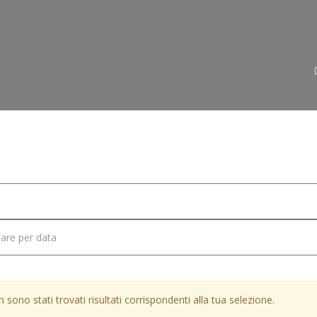
e
Veicoli
Telecamera Con Vista Drone
 sono stati trovati risultati corrispondenti alla tua selezione.