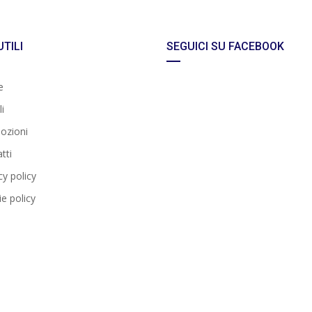
UTILI
SEGUICI SU FACEBOOK
e
i
ozioni
tti
cy policy
e policy