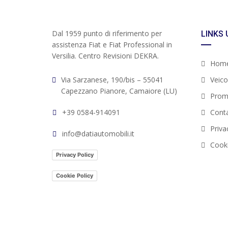
Dal 1959 punto di riferimento per
LINKS 
assistenza Fiat e Fiat Professional in
Versilia. Centro Revisioni DEKRA.
Hom
Via Sarzanese, 190/bis – 55041
Veicol
Capezzano Pianore, Camaiore (LU)
Prom
+39 0584-914091
Conta
Priva
info@datiautomobili.it
Cooki
Privacy Policy
Cookie Policy