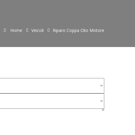
Home
Veicoli
Riparo Coppa Olio Motore