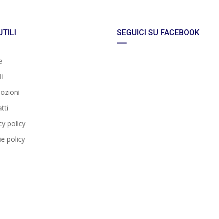
UTILI
SEGUICI SU FACEBOOK
e
i
ozioni
tti
cy policy
e policy