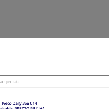
e
Veicoli
Riparo Coppa Olio Motore
Manua...
NIBILE
Iveco Daily 35e C14
altabile PREZZO PIU’ IVA