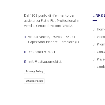
Dal 1959 punto di riferimento per
LINKS 
assistenza Fiat e Fiat Professional in
Versilia. Centro Revisioni DEKRA.
Hom
Via Sarzanese, 190/bis – 55041
Veicol
Capezzano Pianore, Camaiore (LU)
Prom
+39 0584-914091
Conta
Priva
info@datiautomobili.it
Cooki
Privacy Policy
Cookie Policy