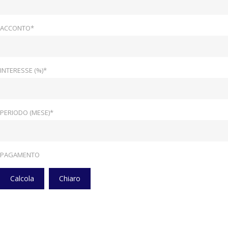
ACCONTO*
INTERESSE (%)*
PERIODO (MESE)*
PAGAMENTO
Calcola
Chiaro
Home
Veicoli
Radio Dab Con Presa Usb