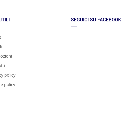
UTILI
SEGUICI SU FACEBOOK
e
i
ozioni
tti
cy policy
e policy