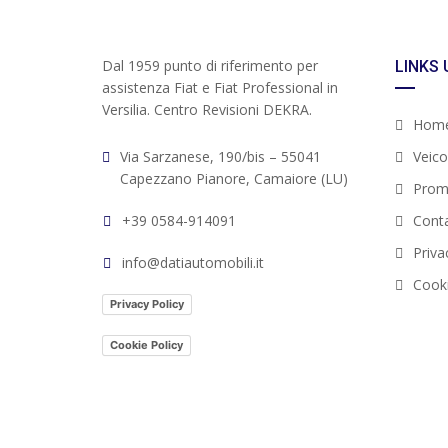
Dal 1959 punto di riferimento per
LINKS 
assistenza Fiat e Fiat Professional in
Versilia. Centro Revisioni DEKRA.
Hom
Via Sarzanese, 190/bis – 55041
Veicol
Capezzano Pianore, Camaiore (LU)
Prom
+39 0584-914091
Conta
Priva
info@datiautomobili.it
Cooki
Privacy Policy
Cookie Policy