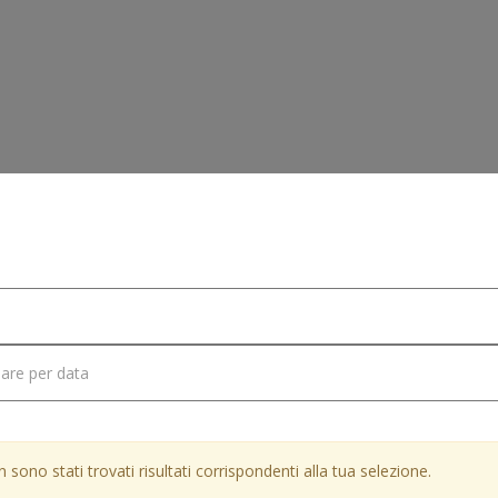
e
Veicoli
Radio AIO DAB 10" Con Touchscreen SD 10"
 sono stati trovati risultati corrispondenti alla tua selezione.