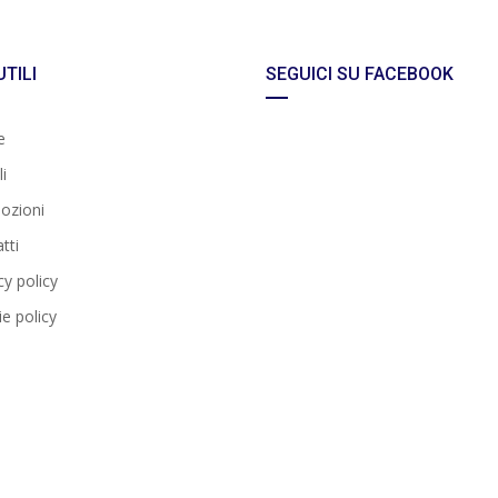
UTILI
SEGUICI SU FACEBOOK
e
i
ozioni
tti
cy policy
e policy