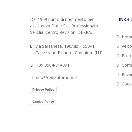
Dal 1959 punto di riferimento per
LINKS 
assistenza Fiat e Fiat Professional in
Versilia. Centro Revisioni DEKRA.
Hom
Via Sarzanese, 190/bis – 55041
Veicol
Capezzano Pianore, Camaiore (LU)
Prom
+39 0584-914091
Conta
Priva
info@datiautomobili.it
Cooki
Privacy Policy
Cookie Policy