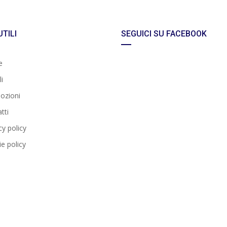
UTILI
SEGUICI SU FACEBOOK
e
i
ozioni
tti
cy policy
e policy