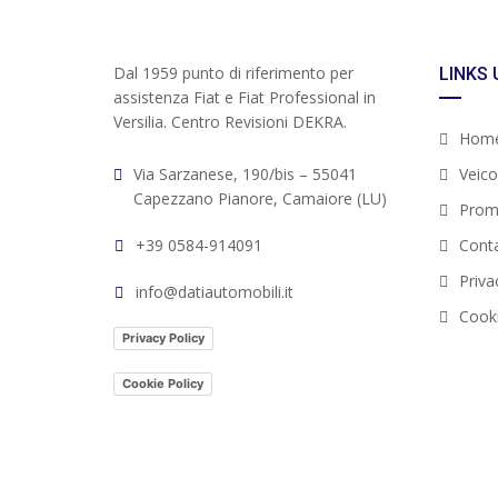
Dal 1959 punto di riferimento per
LINKS 
assistenza Fiat e Fiat Professional in
Versilia. Centro Revisioni DEKRA.
Hom
Via Sarzanese, 190/bis – 55041
Veicol
Capezzano Pianore, Camaiore (LU)
Prom
+39 0584-914091
Conta
Priva
info@datiautomobili.it
Cooki
Privacy Policy
Cookie Policy