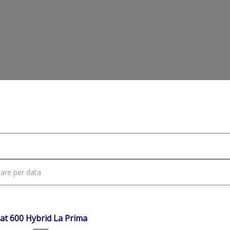
e
Veicoli
Luce Plafoniera LED
30/09/2025
Autom...
NIBILE
iat 600 Hybrid La Prima