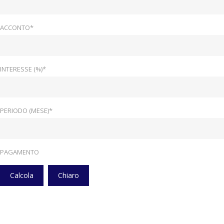
ACCONTO*
INTERESSE (%)*
PERIODO (MESE)*
PAGAMENTO
Calcola
Chiaro
Home
Veicoli
Cluster Digitale